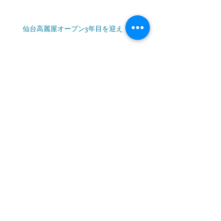
仙台高麗屋オープン3年目を迎え
季節のスイーツ“初夏のティラミ
ス”
新緑輝く 空間
“ちょっと工夫すれば感性豊かに生きられ
る”